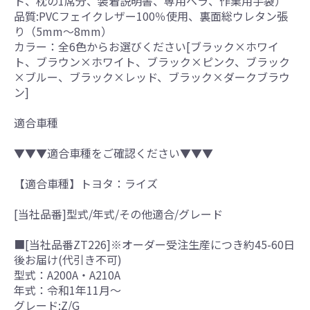
ト、枕の1席分、装着説明書、専用ヘラ、作業用手袋）
品質:PVCフェイクレザー100％使用、裏面総ウレタン張
り（5mm～8mm）
カラー：全6色からお選びください[ブラック×ホワイ
ト、ブラウン×ホワイト、ブラック×ピンク、ブラック
×ブルー、ブラック×レッド、ブラック×ダークブラウ
ン]
適合車種
▼▼▼適合車種をご確認ください▼▼▼
【適合車種】トヨタ：ライズ
[当社品番]型式/年式/その他適合/グレード
■[当社品番ZT226]※オーダー受注生産につき約45-60日
後お届け(代引き不可)
型式：A200A・A210A
年式：令和1年11月～
グレード:Z/G