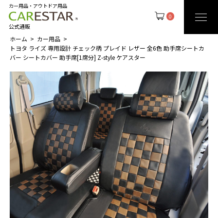
カー用品・アウトドア用品
0
公式通販
ホーム
カー用品
トヨタ ライズ 専用設計 チェック柄 プレイド レザー 全6色 助手席シートカ
バー シートカバー 助手席[1席分] Z-style ケアスター