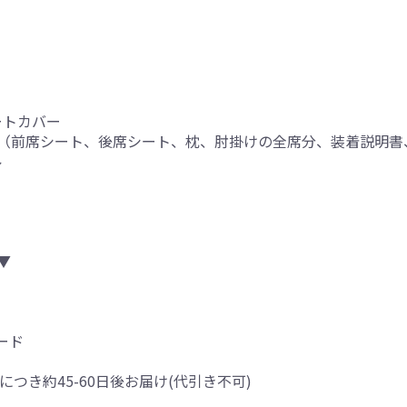
ートカバー
（前席シート、後席シート、枕、肘掛けの全席分、装着説明書
ル
▼
ード
につき約45-60日後お届け(代引き不可)