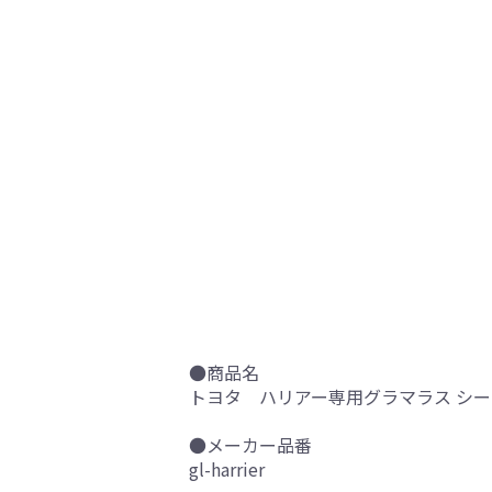
●商品名
トヨタ ハリアー専用グラマラス シ
●メーカー品番
gl-harrier