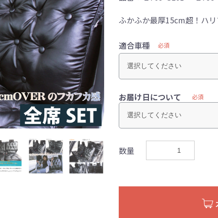
ふかふか最厚15cm超！ハ
適合車種
必須
お届け日について
必須
数量