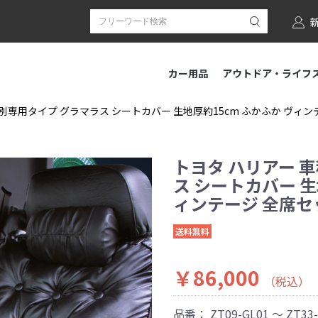
カー用品
アウトドア・ライフ
別専用タイプ グラマラス シートカバー 生地厚約15cm ふかふか ヴィンテー
トヨタ ハリアー 
ス シートカバー 生
ィンテージ 全席セット
送料無料
￥86,000
（税込）
品番：
ZT09-GL01 ～ ZT33