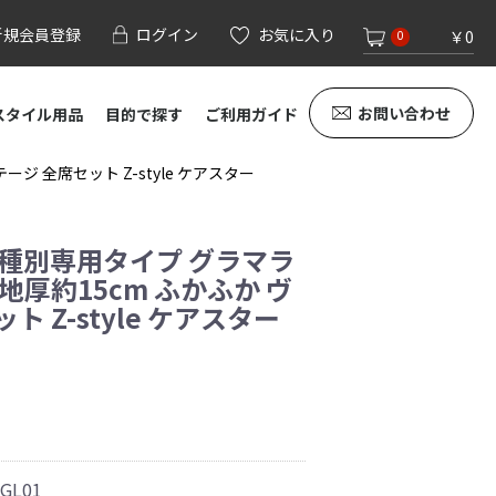
新規会員登録
ログイン
お気に入り
￥0
0
お問い合わせ
スタイル用品
目的で探す
ご利用ガイド
ジ 全席セット Z-style ケアスター
車種別専用タイプ グラマラ
地厚約15cm ふかふか ヴ
 Z-style ケアスター
-GL01