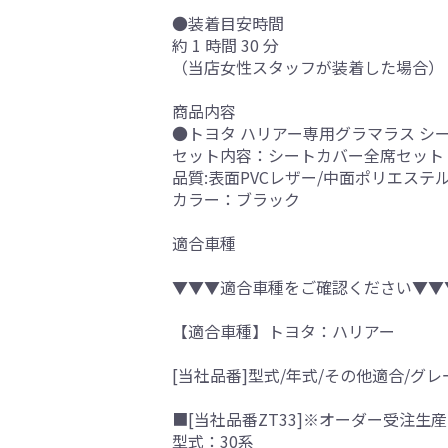
●装着目安時間
約 1 時間 30 分
（当店女性スタッフが装着した場合）
商品内容
●トヨタ ハリアー専用グラマラス シ
セット内容：シートカバー全席セット
品質:表面PVCレザー/中面ポリエステ
カラー：ブラック
適合車種
▼▼▼適合車種をご確認ください▼▼
【適合車種】トヨタ：ハリアー
[当社品番]型式/年式/その他適合/グレ
■[当社品番ZT33]※オーダー受注生産
型式：30系