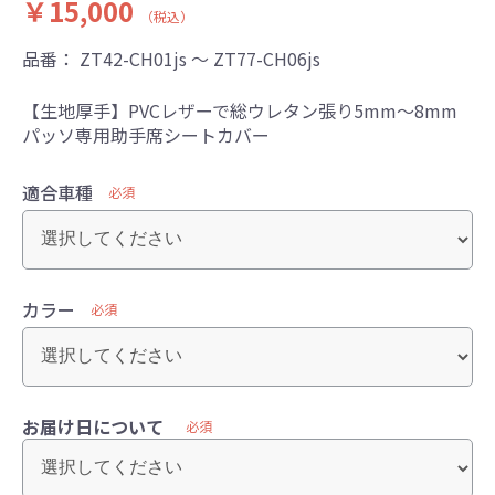
￥15,000
（税込）
品番：
ZT42-CH01js ～ ZT77-CH06js
【生地厚手】PVCレザーで総ウレタン張り5mm～8mm
パッソ専用助手席シートカバー
適合車種
必須
カラー
必須
お届け日について
必須