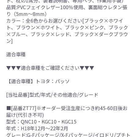
ト、枕の1席分、装着説明書、専用ヘラ、作業用手袋）
品質:PVCフェイクレザー100％使用、裏面総ウレタン張
り（5mm～8mm）
カラー：全6色からお選びください[ブラック×ホワイ
ト、ブラウン×ホワイト、ブラック×ピンク、ブラック
×ブルー、ブラック×レッド、ブラック×ダークブラウ
ン]
適合車種
▼▼▼適合車種をご確認ください▼▼▼
【適合車種】トヨタ：パッソ
[当社品番]型式/年式/その他適合/グレード
■[品番ZT77]※オーダー受注生産につき約45-60日後お
届け(代引き不可)
型式：QNC10・KGC10・KGC15
年式：H18年12月～22年2月
グレード:G-Fパッケージ/X-Fパッケージ/イロドリ/プチト