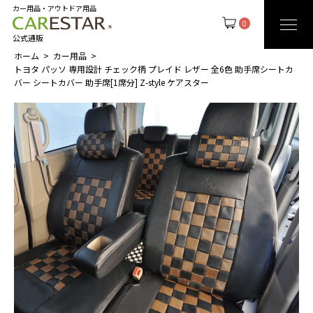
カー用品・アウトドア用品
0
公式通販
ホーム
カー用品
トヨタ パッソ 専用設計 チェック柄 プレイド レザー 全6色 助手席シートカ
バー シートカバー 助手席[1席分] Z-style ケアスター