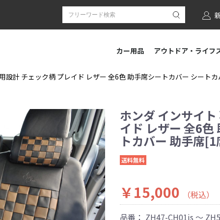
カー用品
アウトドア・ライフ
用設計 チェック柄 プレイド レザー 全6色 助手席シートカバー シートカバー 
ホンダ インサイト
イド レザー 全6色
トカバー 助手席[1席
送料無料
￥15,000
（税込）
品番：
ZH47-CH01js ～ ZH5