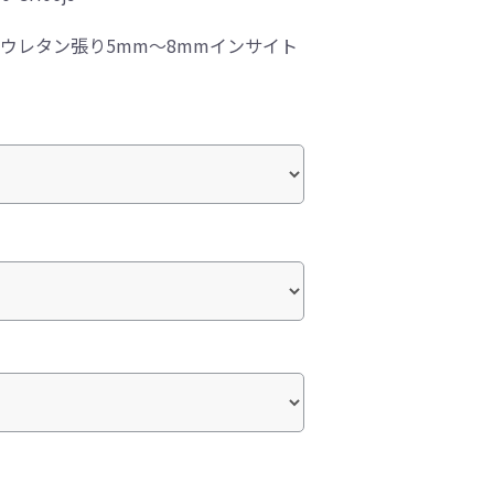
総ウレタン張り5mm～8mmインサイト