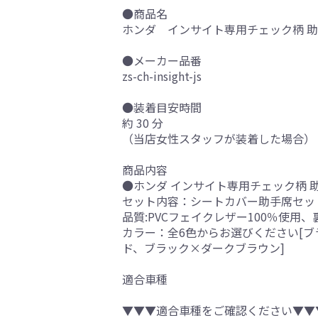
●商品名
ホンダ インサイト専用チェック柄 助手
●メーカー品番
zs-ch-insight-js
●装着目安時間
約 30 分
（当店女性スタッフが装着した場合）
商品内容
●ホンダ インサイト専用チェック柄 助
セット内容：シートカバー助手席セッ
品質:PVCフェイクレザー100％使用
カラー：全6色からお選びください[
ド、ブラック×ダークブラウン]
適合車種
▼▼▼適合車種をご確認ください▼▼