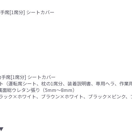
席[1席分] シートカバー
手席[1席分] シートカバー
ト（運転席シート、枕の1席分、装着説明書、専用ヘラ、作業
、裏面総ウレタン張り（5mm～8mm）
ブラック×ホワイト、ブラウン×ホワイト、ブラック×ピンク、
▼