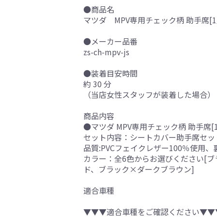
●商品名
マツダ MPV専用チェック柄 助手席[1
●メーカー品番
zs-ch-mpv-js
●装着目安時間
約 30 分
（当店女性スタッフが装着した場合）
商品内容
●マツダ MPV専用チェック柄 助手席[
セット内容：シートカバー助手席セッ
品質:PVCフェイクレザー100％使用
カラー：全6色からお選びください[
ド、ブラック×ダークブラウン]
適合車種
▼▼▼適合車種をご確認ください▼▼