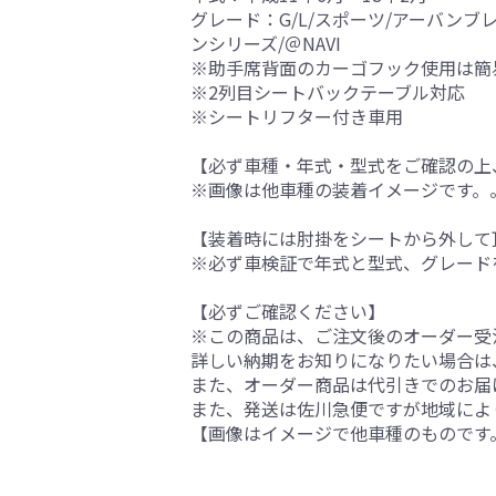
グレード：G/L/スポーツ/アーバンブ
ンシリーズ/＠NAVI
※助手席背面のカーゴフック使用は簡
※2列目シートバックテーブル対応
※シートリフター付き車用
【必ず車種・年式・型式をご確認の上
※画像は他車種の装着イメージです。
【装着時には肘掛をシートから外して
※必ず車検証で年式と型式、グレード
【必ずご確認ください】
※この商品は、ご注文後のオーダー受注
詳しい納期をお知りになりたい場合は
また、オーダー商品は代引きでのお届
また、発送は佐川急便ですが地域によ
【画像はイメージで他車種のものです