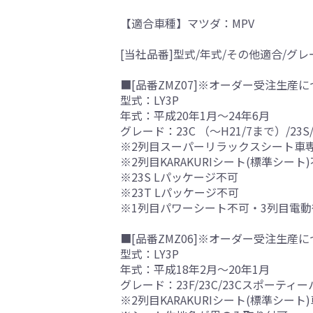
【適合車種】マツダ：MPV
[当社品番]型式/年式/その他適合/グレ
■[品番ZMZ07]※オーダー受注生産に
型式：LY3P
年式：平成20年1月～24年6月
グレード：23C （～H21/7まで）/2
※2列目スーパーリラックスシート車
※2列目KARAKURIシート(標準シート
※23S Lパッケージ不可
※23T Lパッケージ不可
※1列目パワーシート不可・3列目電
■[品番ZMZ06]※オーダー受注生産に
型式：LY3P
年式：平成18年2月～20年1月
グレード：23F/23C/23Cスポーテ
※2列目KARAKURIシート(標準シート