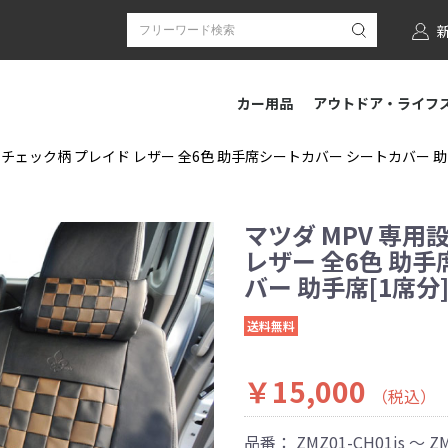
カー用品
アウトドア・ライフ
 チェック柄 プレイド レザー 全6色 助手席シートカバー シートカバー 助手席[
マツダ MPV 専用
レザー 全6色 助
バー 助手席[1席分] 
送料無料
￥15,000
（税込）
品番：
ZMZ01-CH01js ～ Z