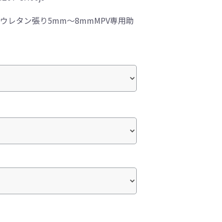
ウレタン張り5mm～8mmMPV専用助