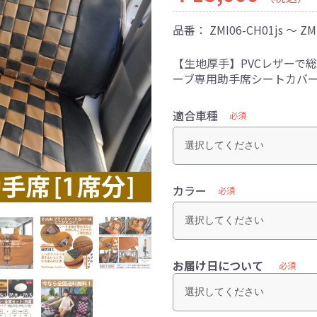
品番：
ZMI06-CH01js ～ ZM
【生地厚手】PVCレザーで総
ーブ専用助手席シートカバ
適合車種
必須
カラー
必須
お届け日について
必須