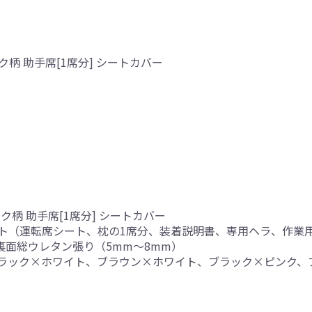
柄 助手席[1席分] シートカバー
ク柄 助手席[1席分] シートカバー
ト（運転席シート、枕の1席分、装着説明書、専用ヘラ、作業
、裏面総ウレタン張り（5mm～8mm）
ブラック×ホワイト、ブラウン×ホワイト、ブラック×ピンク、