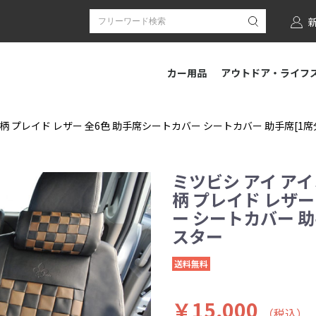
カー用品
アウトドア・ライフ
 プレイド レザー 全6色 助手席シートカバー シートカバー 助手席[1席分] 
ミツビシ アイ ア
柄 プレイド レザー
ー シートカバー 助手席
スター
送料無料
￥15,000
（税込）