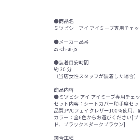
●商品名
ミツビシ アイ アイミーブ専用チェック
●メーカー品番
zs-ch-ai-js
●装着目安時間
約 30 分
（当店女性スタッフが装着した場合）
商品内容
●ミツビシ アイ アイミーブ専用チェッ
セット内容：シートカバー助手席セッ
品質:PVCフェイクレザー100％使用
カラー：全6色からお選びください[
ド、ブラック×ダークブラウン]
適合車種