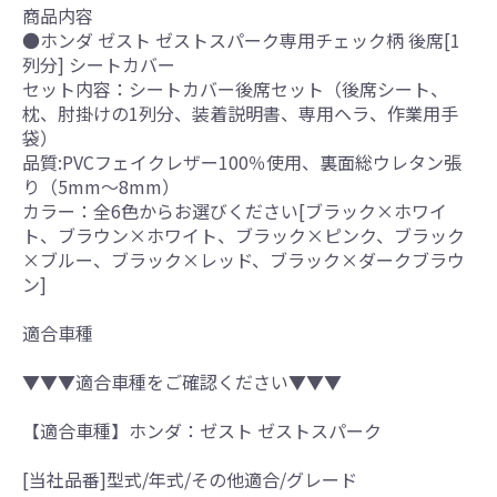
商品内容
●ホンダ ゼスト ゼストスパーク専用チェック柄 後席[1
列分] シートカバー
セット内容：シートカバー後席セット（後席シート、
枕、肘掛けの1列分、装着説明書、専用ヘラ、作業用手
袋）
品質:PVCフェイクレザー100％使用、裏面総ウレタン張
り（5mm～8mm）
カラー：全6色からお選びください[ブラック×ホワイ
ト、ブラウン×ホワイト、ブラック×ピンク、ブラック
×ブルー、ブラック×レッド、ブラック×ダークブラウ
ン]
適合車種
▼▼▼適合車種をご確認ください▼▼▼
【適合車種】ホンダ：ゼスト ゼストスパーク
[当社品番]型式/年式/その他適合/グレード