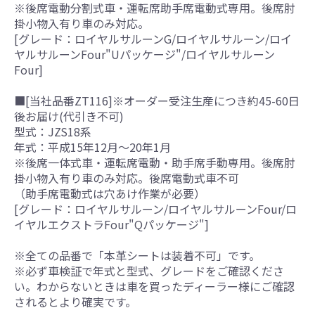
※後席電動分割式車・運転席助手席電動式専用。後席肘
掛小物入有り車のみ対応。
[グレード：ロイヤルサルーンG/ロイヤルサルーン/ロイ
ヤルサルーンFour"Uパッケージ"/ロイヤルサルーン
Four]
■[当社品番ZT116]※オーダー受注生産につき約45-60日
後お届け(代引き不可)
型式：JZS18系
年式：平成15年12月～20年1月
※後席一体式車・運転席電動・助手席手動専用。後席肘
掛小物入有り車のみ対応。後席電動式車不可
（助手席電動式は穴あけ作業が必要）
[グレード：ロイヤルサルーン/ロイヤルサルーンFour/ロ
イヤルエクストラFour"Qパッケージ"]
※全ての品番で「本革シートは装着不可」です。
※必ず車検証で年式と型式、グレードをご確認くださ
い。わからないときは車を買ったディーラー様にご確認
されるとより確実です。