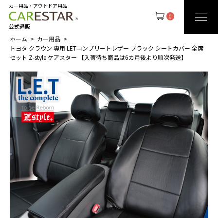
カー用品・アウトドア用品
0
公式通販
ホーム
カー用品
トヨタ クラウン 専用 LETコンプリートレザー ブラック シートカバー 全席
セット Z-style ケアスター 【入荷待ち商品は6カ月後より順次発送】