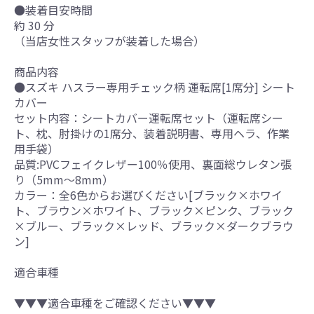
●装着目安時間
約 30 分
（当店女性スタッフが装着した場合）
商品内容
●スズキ ハスラー専用チェック柄 運転席[1席分] シート
カバー
セット内容：シートカバー運転席セット（運転席シー
ト、枕、肘掛けの1席分、装着説明書、専用ヘラ、作業
用手袋）
品質:PVCフェイクレザー100％使用、裏面総ウレタン張
り（5mm～8mm）
カラー：全6色からお選びください[ブラック×ホワイ
ト、ブラウン×ホワイト、ブラック×ピンク、ブラック
×ブルー、ブラック×レッド、ブラック×ダークブラウ
ン]
適合車種
▼▼▼適合車種をご確認ください▼▼▼