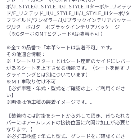
ボ/J_STYLE/J_STYLE_II/J_STYLE_IIターボ/F_リミテッ
ド/F_リミテッド_II/J_STYLE_III/J_STYLE_IIIターボ/タ
フワイルド/ワンダラー/J/Jブラックインテリアパッケー
ジ/Jターボ/Jターボブラックインテリアパッケージ
（※GターボのMTとグレードAは装着不可 ）
※全ての品番で「本革シートは装着不可」です。
その他適合情報：
※「シートリフター」とはシート座面のサイドにレバー
があるシートを上下させる機能です。（シートを倒すリ
クライニングとは別についています）
※ＭＴ車取り付け不可
【必ず車種・年式・型式をご確認の上、ご利用くださ
い】
※画像は他車種の装着イメージです。。
【装着時には肘掛をシートから外して頂き、背もたれカ
バーにはアームレストの接続位置に穴開け加工が必要と
なります。】
※必ず車検証で年式と型式、グレードをご確認くださ