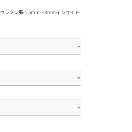
総ウレタン張り5mm～8mmインサイト