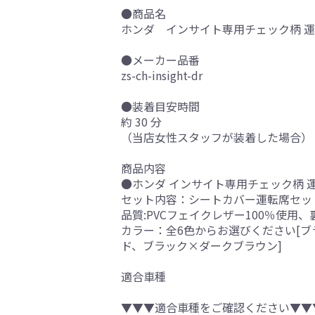
●商品名
ホンダ インサイト専用チェック柄 運転
●メーカー品番
zs-ch-insight-dr
●装着目安時間
約 30 分
（当店女性スタッフが装着した場合）
商品内容
●ホンダ インサイト専用チェック柄 運
セット内容：シートカバー運転席セッ
品質:PVCフェイクレザー100％使用
カラー：全6色からお選びください[
ド、ブラック×ダークブラウン]
適合車種
▼▼▼適合車種をご確認ください▼▼