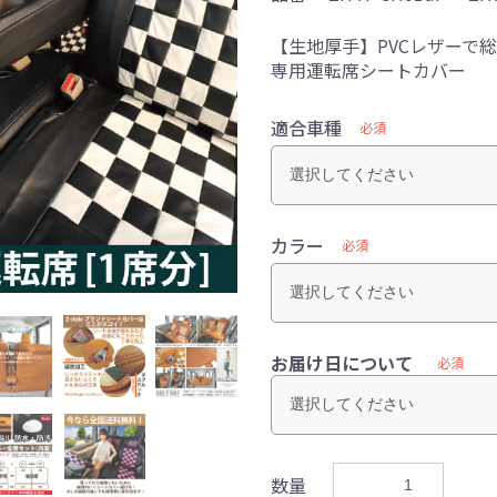
【生地厚手】PVCレザーで
専用運転席シートカバー
適合車種
必須
カラー
必須
お届け日について
必須
数量