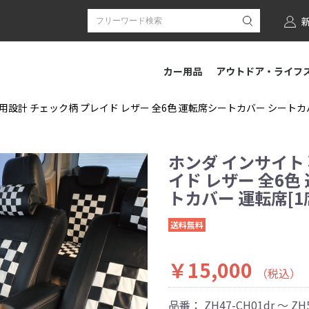
カー用品
アウトドア・ライフ
用設計 チェック柄 プレイド レザー 全6色 運転席シートカバー シートカバー 
ホンダ インサイト
イド レザー 全6色
トカバー 運転席[1席
送料無料
￥15,000
（税込）
品番：
ZH47-CH01dr ～ ZH