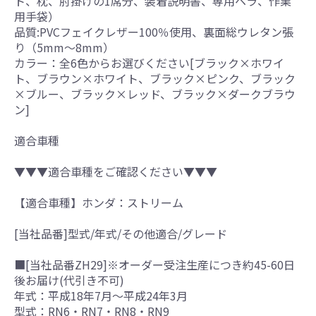
ト、枕、肘掛けの1席分、装着説明書、専用ヘラ、作業
用手袋）
品質:PVCフェイクレザー100％使用、裏面総ウレタン張
り（5mm～8mm）
カラー：全6色からお選びください[ブラック×ホワイ
ト、ブラウン×ホワイト、ブラック×ピンク、ブラック
×ブルー、ブラック×レッド、ブラック×ダークブラウ
ン]
適合車種
▼▼▼適合車種をご確認ください▼▼▼
【適合車種】ホンダ：ストリーム
[当社品番]型式/年式/その他適合/グレード
■[当社品番ZH29]※オーダー受注生産につき約45-60日
後お届け(代引き不可)
年式：平成18年7月～平成24年3月
型式：RN6・RN7・RN8・RN9