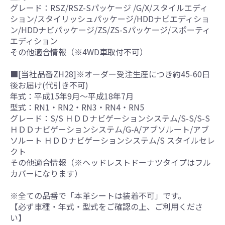
グレード：RSZ/RSZ-Sパッケージ /G/X/スタイルエディ
ション/スタイリッシュパッケージ/HDDナビエディショ
ン/HDDナビパッケージ/ZS/ZS-Sパッケージ/スポーティ
エディション
その他適合情報（※4WD車取付不可）
■[当社品番ZH28]※オーダー受注生産につき約45-60日
後お届け(代引き不可)
年式：平成15年9月～平成18年7月
型式：RN1・RN2・RN3・RN4・RN5
グレード：S/S ＨＤＤナビゲーションシステム/S-S/S-S
ＨＤＤナビゲーションシステム/G-A/アブソルート/アブ
ソルート ＨＤＤナビゲーションシステム/S スタイルセレ
クト
その他適合情報（※ヘッドレストドーナツタイプはフル
カバーになります）
※全ての品番で「本革シートは装着不可」です。
【必ず車種・年式・型式をご確認の上、ご利用くださ
い】