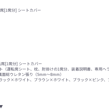
[1席分] シートカバー
席[1席分] シートカバー
ト（運転席シート、枕、肘掛けの1席分、装着説明書、専用ヘ
、裏面総ウレタン張り（5mm～8mm）
ブラック×ホワイト、ブラウン×ホワイト、ブラック×ピンク、
▼