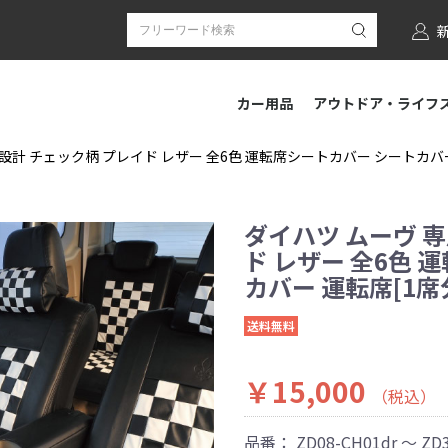
カー用品
アウトドア・ライフ
設計 チェック柄 プレイド レザー 全6色 運転席シートカバー シートカバー 運
ダイハツ ムーヴ 
ド レザー 全6色 
カバー 運転席[1席分]
送料無料
￥15,000
（税込）
品番：
ZD08-CH01dr ～ ZD