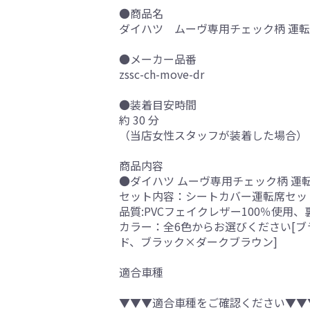
●商品名
ダイハツ ムーヴ専用チェック柄 運転席
●メーカー品番
zssc-ch-move-dr
●装着目安時間
約 30 分
（当店女性スタッフが装着した場合）
商品内容
●ダイハツ ムーヴ専用チェック柄 運転
セット内容：シートカバー運転席セッ
品質:PVCフェイクレザー100％使用
カラー：全6色からお選びください[
ド、ブラック×ダークブラウン]
適合車種
▼▼▼適合車種をご確認ください▼▼