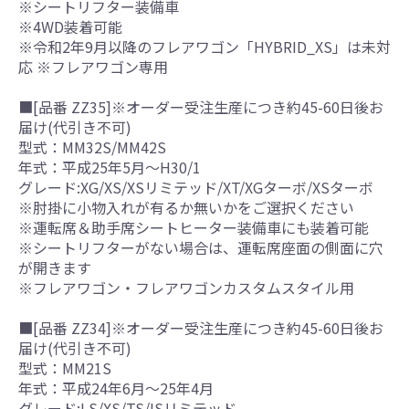
※シートリフター装備車
※4WD装着可能
※令和2年9月以降のフレアワゴン「HYBRID_XS」は未対
応 ※フレアワゴン専用
■[品番 ZZ35]※オーダー受注生産につき約45-60日後お
届け(代引き不可)
型式：MM32S/MM42S
年式：平成25年5月～H30/1
グレード:XG/XS/XSリミテッド/XT/XGターボ/XSターボ
※肘掛に小物入れが有るか無いかをご選択ください
※運転席＆助手席シートヒーター装備車にも装着可能
※シートリフターがない場合は、運転席座面の側面に穴
が開きます
※フレアワゴン・フレアワゴンカスタムスタイル用
■[品番 ZZ34]※オーダー受注生産につき約45-60日後お
届け(代引き不可)
型式：MM21S
年式：平成24年6月～25年4月
グレード:LS/XS/TS/ISリミテッド