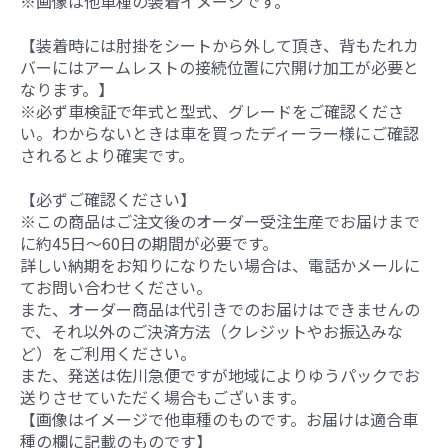
※画像は他車種の装着イメージです。
【装着時には肘掛をシートから外して頂き、背もたれカ
バーにはアームレストの接続位置に穴開け加工が必要と
なります。】
※必ず車検証で年式と型式、グレードをご確認くださ
い。わからないときは車を買ったディーラー様にご確認
されるとより確実です。
【必ずご確認ください】
※この商品はご注文後のオーダー受注生産でお届けまで
に約45日～60日の期間が必要です。
詳しい納期をお知りになりたい場合は、電話かメールに
てお問い合わせください。
また、オーダー商品は代引きでのお届けはできませんの
で、それ以外のご決済方法（クレジットやお振込みな
ど）をご利用ください。
また、発送は佐川急便ですが地域によりゆうパックでお
送りさせていただく場合もございます。
【画像はイメージで他車種のものです。お届けは適合車
種の欄に記載のものです】