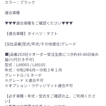
カラー：ブラック
適合車種
▼▼▼適合車種をご確認ください▼▼▼
【適合車種】ダイハツ：タフト
[当社品番]型式/年式/その他適合/グレード
■[品番ZD38]※オーダー受注生産につき約45-60日後お
届け(代引き不可)
型式：LA900S / LA910S
年式：令和2年6月～令和３年１月
グレード:G / G ターボ
※グレード Ｘ適合不可
※オプション・ラゲッジマット適合不可
【必ず車種・年式・型式をご確認の上、ご利用くださ
い】