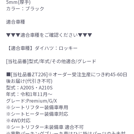
5mm(厚手)
カラー：ブラック
適合車種
▼▼▼適合車種をご確認ください▼▼▼
【適合車種】ダイハツ：ロッキー
[当社品番]型式/年式/その他適合/グレード
■[当社品番ZT226]※オーダー受注生産につき約45-60日
後お届け(代引き不可)
型式：A200S・A210S
年式：令和1年11月～
グレード:Premium/G/X
※シートリフター装備車専用
※シートヒーター装備車対応
※4WD対応
※シートリフター未装備車 適合不可
※電動パーキングブレーキ車はひじ掛けパーツのみ未対