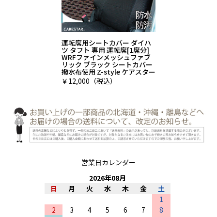
運転席用シートカバー ダイハ
ツ タフト 専用 運転席[1席分]
WRFファインメッシュファブ
リック ブラック シートカバー
撥水布使用 Z-style ケアスター
￥12,000（税込）
営業日カレンダー
2026
年
08
月
日
月
火
水
木
金
土
1
2
3
4
5
6
7
8