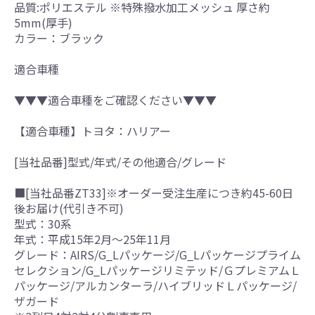
品質:ポリエステル ※特殊撥水加工メッシュ 厚さ約
5mm(厚手)
カラー：ブラック
適合車種
▼▼▼適合車種をご確認ください▼▼▼
【適合車種】トヨタ：ハリアー
[当社品番]型式/年式/その他適合/グレード
■[当社品番ZT33]※オーダー受注生産につき約45-60日
後お届け(代引き不可)
型式：30系
年式：平成15年2月～25年11月
グレード：AIRS/G_Lパッケージ/G_Lパッケージプライム
セレクション/G_Lパッケージリミテッド/ＧプレミアムＬ
パッケージ/アルカンターラ/ハイブリッドＬパッケージ/
ザガード