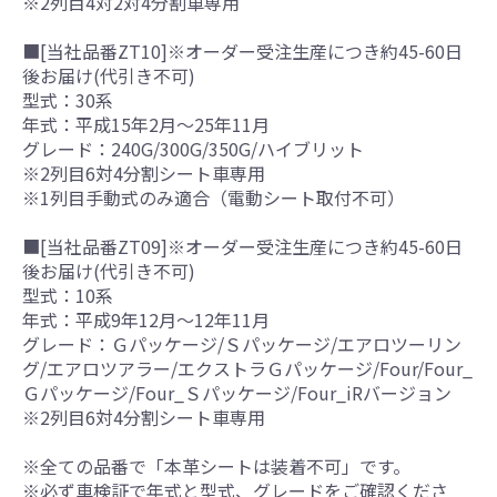
※2列目4対2対4分割車専用
■[当社品番ZT10]※オーダー受注生産につき約45-60日
後お届け(代引き不可)
型式：30系
年式：平成15年2月～25年11月
グレード：240G/300G/350G/ハイブリット
※2列目6対4分割シート車専用
※1列目手動式のみ適合（電動シート取付不可）
■[当社品番ZT09]※オーダー受注生産につき約45-60日
後お届け(代引き不可)
型式：10系
年式：平成9年12月～12年11月
グレード：Ｇパッケージ/Ｓパッケージ/エアロツーリン
グ/エアロツアラー/エクストラＧパッケージ/Four/Four_
Ｇパッケージ/Four_Ｓパッケージ/Four_iRバージョン
※2列目6対4分割シート車専用
※全ての品番で「本革シートは装着不可」です。
※必ず車検証で年式と型式、グレードをご確認くださ