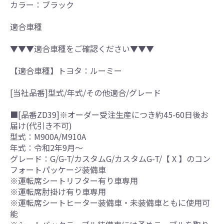
カラー：ブラック
適合車種
▼▼▼適合車種をご確認ください▼▼▼
【適合車種】トヨタ：ルーミー
[当社品番]型式/年式/その他適合/グレード
■[品番ZD39]※オーダー受注生産につき約45-60日後お
届け(代引き不可)
型式：M900A/M910A
年式：令和2年9月～
グレード：G/G-T/カスタムG/カスタムG-T/【 X 】のコン
フォートパッケージ装備車
※運転席シートリフター有り車専用
※運転席肘掛け有り車専用
※運転席シートヒーター装備車・未装備車ともに使用可
能