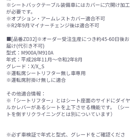
※シートバックテーブル装備車にはカバーに穴開け加工
が必要です。
※オプション・アームレストカバー適合不可
※R2年9月マイナーチェンジ後は適合不可
■[品番ZD32]※オーダー受注生産につき約45-60日後お
届け(代引き不可)
型式：M900A/M910A
年式：平成28年11月～令和2年8月
グレード：X/X_S
※運転席シートリフター無し車専用
※運転席肘掛け無しに適合
その他適合情報：
※「シートリフター」とはシート座面のサイドにダイヤ
ルかレバーがあるシートを上下させる機能です。（シー
トを倒すリクライニングとは別についています）
※必ず車検証で年式と型式、グレードをご確認くださ