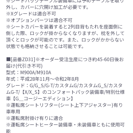
※シートバックテーブル装備車には予めテーブルを取り
外し、カバーに穴開け加工が必要です。
※Xグレードは適合不可
※オプションパーツは適合不可
※シートカバーを装着すると2列目背もたれを座面側に
倒した際、ロックが掛からなくなりますが、枕を外して
頂くとロックが可能のです。また、ロックがかからない
状態でも格納させることは可能です。
■[品番ZD31]※オーダー受注生産につき約45-60日後お
届け(代引き不可)
型式：M900A/M910A
年式：平成28年11月～令和2年8月
グレード：G/G_S/G-T/カスタムG/カスタムG_S/カスタ
ムG-T/【X/X_S】のコンフォートパック装備車/特別仕様
車【G＿コージーエディション】
※運転席シートリフター(シート上下アジャスター)有り
車専用
※運転席肘掛け有りに適合
※運転席シートヒーター装備車・未装備車ともに使用可
能