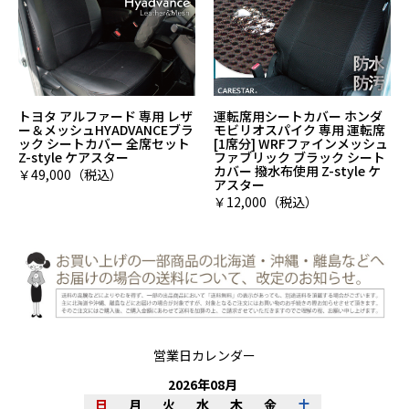
トヨタ アルファード 専用 レザ
運転席用シートカバー ホンダ
ー＆メッシュHYADVANCEブラ
モビリオスパイク 専用 運転席
ック シートカバー 全席セット
[1席分] WRFファインメッシュ
Z-style ケアスター
ファブリック ブラック シート
カバー 撥水布使用 Z-style ケ
￥49,000（税込）
アスター
￥12,000（税込）
営業日カレンダー
2026
年
08
月
日
月
火
水
木
金
土