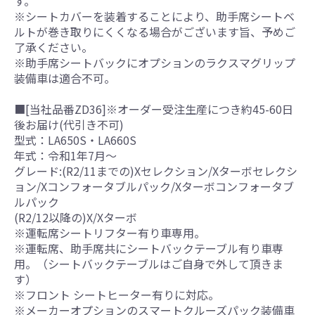
す。
※シートカバーを装着することにより、助手席シートベ
ルトが巻き取りにくくなる場合がございます旨、予めご
了承ください。
※助手席シートバックにオプションのラクスマグリップ
装備車は適合不可。
■[当社品番ZD36]※オーダー受注生産につき約45-60日
後お届け(代引き不可)
型式：LA650S・LA660S
年式：令和1年7月～
グレード:(R2/11までの)Xセレクション/Xターボセレクシ
ョン/Xコンフォータブルパック/Xターボコンフォータブ
ルパック
(R2/12以降の)X/Xターボ
※運転席シートリフター有り車専用。
※運転席、助手席共にシートバックテーブル有り車専
用。（シートバックテーブルはご自身で外して頂きま
す）
※フロント シートヒーター有りに対応。
※メーカーオプションのスマートクルーズパック装備車