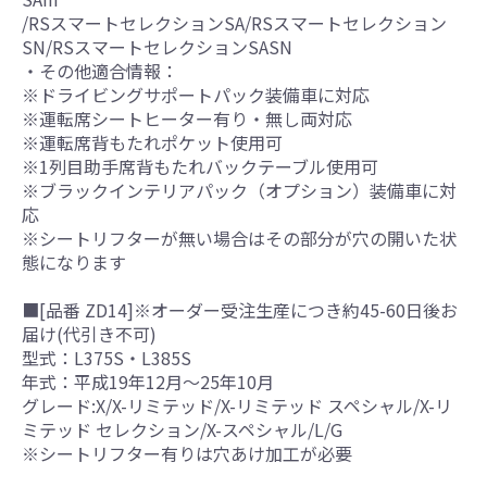
/RSスマートセレクションSA/RSスマートセレクション
SN/RSスマートセレクションSASN
・その他適合情報：
※ドライビングサポートパック装備車に対応
※運転席シートヒーター有り・無し両対応
※運転席背もたれポケット使用可
※1列目助手席背もたれバックテーブル使用可
※ブラックインテリアパック（オプション）装備車に対
応
※シートリフターが無い場合はその部分が穴の開いた状
態になります
■[品番 ZD14]※オーダー受注生産につき約45-60日後お
届け(代引き不可)
型式：L375S・L385S
年式：平成19年12月～25年10月
グレード:X/X-リミテッド/X-リミテッド スペシャル/X-リ
ミテッド セレクション/X-スペシャル/L/G
※シートリフター有りは穴あけ加工が必要