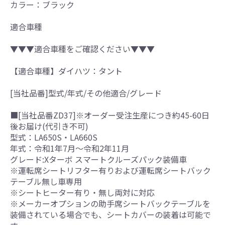
カラー：ブラック
適合車種
▼▼▼適合車種をご確認ください▼▼▼
【適合車種】ダイハツ：タント
[当社品番]型式/年式/その他適合/グレード
■[当社品番ZD37]※オーダー受注生産につき約45-60日
後お届け(代引き不可)
型式：LA650S・LA660S
年式：令和1年7月～令和2年11月
グレード:Xターボ スマートクルーズパック装備車
※運転席シートリフター有りおよび運転席シートバック
テーブル無し車専用
※シートヒーター有り・無し両対に対応
※メーカーオプションの助手席シートバックテーブルを
装備されている場合でも、シートカバーの装着は可能で