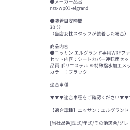
●メーカー品番
nzs-wp01-elgrand
●装着目安時間
30 分
（当店女性スタッフが装着した場合）
商品内容
●ニッサン エルグランド専用WRFフ
セット内容：シートカバー運転席セッ
品質:ポリエステル ※特殊撥水加工メッ
カラー：ブラック
適合車種
▼▼▼適合車種をご確認ください▼▼
【適合車種】ニッサン：エルグランド
[当社品番]型式/年式/その他適合/グレ