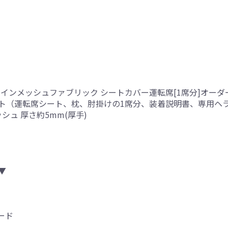
ァインメッシュファブリック シートカバー運転席[1席分]オー
ト（運転席シート、枕、肘掛けの1席分、装着説明書、専用ヘ
シュ 厚さ約5mm(厚手)
▼
ード