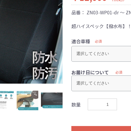
品番：
ZN03-WP01-dr ～ Z
超ハイスペック【撥水布】
適合車種
必須
お届け日について
必須
数量