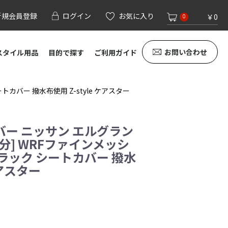
新規会員登録
ログイン
お気に入り
￥0
0
お問い合わせ
スタイル用品
目的で探す
ご利用ガイド
バー 撥水布使用 Z-style ケアスター
ー ニッサン エルグラン
席分] WRFファインメッシ
ラック シートカバー 撥水
ケアスター