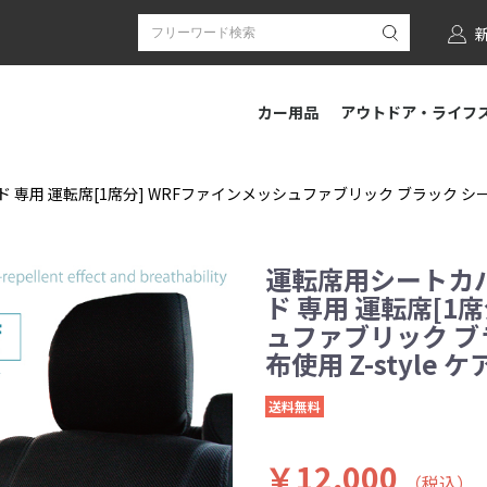
カー用品
アウトドア・ライフ
専用 運転席[1席分] WRFファインメッシュファブリック ブラック シートカ
運転席用シートカバ
ド 専用 運転席[1
ュファブリック ブ
布使用 Z-style 
送料無料
￥12,000
（税込）