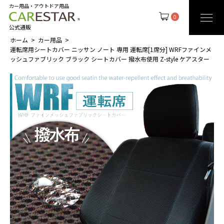
カー用品・アウトドア用品
0
公式通販
ホーム
カー用品
運転席用シートカバー ニッサン ノート 専用 運転席[1席分] WRFファインメ
ッシュファブリック ブラック シートカバー 撥水布使用 Z-style ケアスター