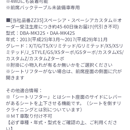
※4WDにも装着可能
※前席バックテーブル未装備車専用
■[当社品番ZZ35]スペーシア・スペーシアカスタム※オ
ーダー受注生産につき約45-60日後お届け(代引き不可)
型式：DBA-MK32S・DAA-MK42S
年式：2013(平成25)年3月～2017(平成29)年11月
グレード：X/T/G/TS/Xリミテッド/Gリミテッド/XS/XSリ
ミテッド/J_STYLE/GS/XSターボ/GSターボ/カスタムXS/
カスタムZ/カスタムZターボ
※肘掛に小物入れが有るか無いかをご選択ください
※シートリフターがない場合は、前席座面の側面に穴が
開きます
その他適合情報：
※「シートリフター」とはシート座面のサイドにレバー
があるシートを上下させる機能です。（シートを倒すリ
クライニングとは別についています）
※ＭＴ車取り付け不可
【必ず車種・年式・型式をご確認の上、ご利用くださ
い】