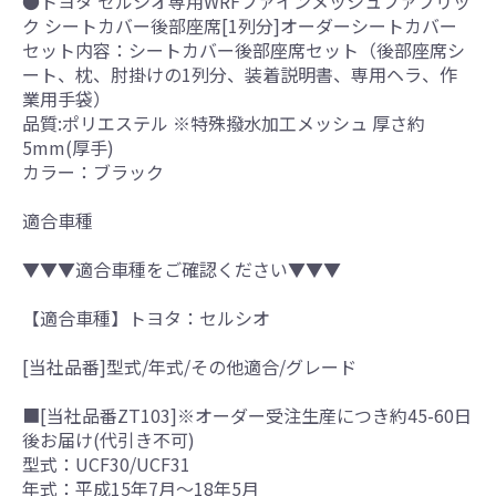
●トヨタ セルシオ専用WRFファインメッシュファブリッ
ク シートカバー後部座席[1列分]オーダーシートカバー
セット内容：シートカバー後部座席セット（後部座席シ
ート、枕、肘掛けの1列分、装着説明書、専用ヘラ、作
業用手袋）
品質:ポリエステル ※特殊撥水加工メッシュ 厚さ約
5mm(厚手)
カラー：ブラック
適合車種
▼▼▼適合車種をご確認ください▼▼▼
【適合車種】トヨタ：セルシオ
[当社品番]型式/年式/その他適合/グレード
■[当社品番ZT103]※オーダー受注生産につき約45-60日
後お届け(代引き不可)
型式：UCF30/UCF31
年式：平成15年7月～18年5月