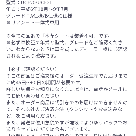
型式：UCF20/UCF21
年式：平成6年10月～9年7月
グレード：A仕様/B仕様/C仕様
※リアシート一体式車用
※全ての品番で「本革シートは装着不可」です。
※必ず車検証で年式と型式、グレードをご確認くださ
い。わからないときは車を買ったディーラー様にご確認
されるとより確実です。
【必ずご確認ください】
※この商品はご注文後のオーダー受注生産でお届けまで
に約45日～60日の期間が必要です。
詳しい納期をお知りになりたい場合は、電話かメールに
てお問い合わせください。
また、オーダー商品は代引きでのお届けはできませんの
で、それ以外のご決済方法（クレジットやお振込みな
ど）をご利用ください。
また、発送は佐川急便ですが地域によりゆうパックでお
送りさせていただく場合もございます。
【画像はイメージで他車種のものです。お届けは適合車