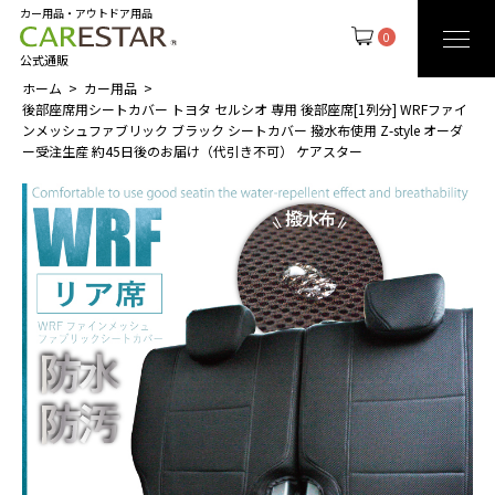
カー用品・アウトドア用品
0
公式通販
ホーム
カー用品
後部座席用シートカバー トヨタ セルシオ 専用 後部座席[1列分] WRFファイ
ンメッシュファブリック ブラック シートカバー 撥水布使用 Z-style オーダ
ー受注生産 約45日後のお届け（代引き不可） ケアスター