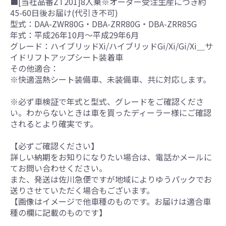
■[当社品番ZT201]8人乗※オーダー受注生産につき約
45-60日後お届け(代引き不可)
型式：DAA-ZWR80G・DBA-ZRR80G・DBA-ZRR85G
年式：平成26年10月～平成29年6月
グレード：ハイブリッドXi/ハイブリッドGi/Xi/Gi/Xi＿サ
イドリフトアップシート装着車
その他適合：
※快適温熱シート装備車、未装備車、共に対応します。
※必ず車検証で年式と型式、グレードをご確認くださ
い。わからないときは車を買ったディーラー様にご確認
されるとより確実です。
【必ずご確認ください】
詳しい納期をお知りになりたい場合は、電話かメールに
てお問い合わせください。
また、発送は佐川急便ですが地域によりゆうパックでお
送りさせていただく場合もございます。
【画像はイメージで他車種のものです。お届けは適合車
種の欄に記載のものです】