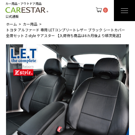
カー用品・アウトドア用品
0
公式通販
ホーム
カー用品
トヨタ アルファード 専用 LETコンプリートレザー ブラック シートカバー
全席セット Z-style ケアスター 【入荷待ち商品は6カ月後より順次発送】