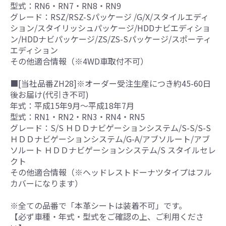
型式：RN6・RN7・RN8・RN9
グレード：RSZ/RSZ-Sパッケージ /G/X/スタイルエディ
ション/スタイリッシュパッケージ/HDDナビエディショ
ン/HDDナビパッケージ/ZS/ZS-Sパッケージ/スポーティ
エディション
その他適合情報（※4WD車取付不可）
■[当社品番ZH28]※オーダー受注生産につき約45-60日
後お届け(代引き不可)
年式：平成15年9月～平成18年7月
型式：RN1・RN2・RN3・RN4・RN5
グレード：S/S ＨＤＤナビゲーションシステム/S-S/S-S
ＨＤＤナビゲーションシステム/G-A/アブソルート/アブ
ソルート ＨＤＤナビゲーションシステム/S スタイルセレ
クト
その他適合情報（※ヘッドレストドーナツタイプはフル
カバーになります）
※全ての品番で「本革シートは装着不可」です。
【必ず車種・年式・型式をご確認の上、ご利用くださ