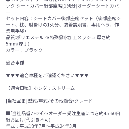
ック シートカバー後部座席[1列分]オーダーシートカバ
ー
セット内容：シートカバー後部座席セット（後部座席シ
ート、枕、肘掛けの1列分、装着説明書、専用ヘラ、作
業用手袋）
品質:ポリエステル ※特殊撥水加工メッシュ 厚さ約
5mm(厚手)
カラー：ブラック
適合車種
▼▼▼適合車種をご確認ください▼▼▼
【適合車種】ホンダ：ストリーム
[当社品番]型式/年式/その他適合/グレード
■[当社品番ZH29]※オーダー受注生産につき約45-60日
後お届け(代引き不可)
年式：平成18年7月～平成24年3月