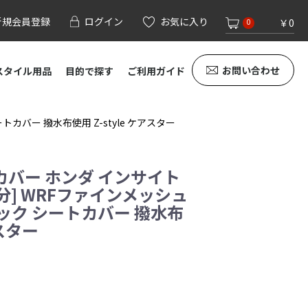
新規会員登録
ログイン
お気に入り
￥0
0
お問い合わせ
スタイル用品
目的で探す
ご利用ガイド
バー 撥水布使用 Z-style ケアスター
バー ホンダ インサイト
分] WRFファインメッシュ
ック シートカバー 撥水布
アスター