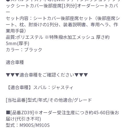
ック シートカバー後部座席[1列分]オーダーシートカバ
ー
セット内容：シートカバー後部座席セット（後部座席シ
ート、枕、肘掛けの1列分、装着説明書、専用ヘラ、作
業用手袋）
品質:ポリエステル ※特殊撥水加工メッシュ 厚さ約
5mm(厚手)
カラー：ブラック
適合車種
▼▼▼適合車種をご確認ください▼▼▼
【適合車種】スバル：ジャスティ
[当社品番]型式/年式/その他適合/グレード
■[品番ZD39]※オーダー受注生産につき約45-60日後お
届け(代引き不可)
型式：M900S/M910S