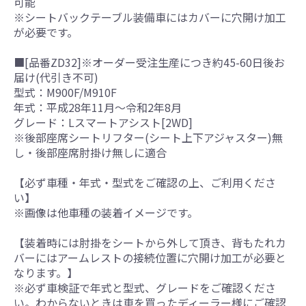
可能
※シートバックテーブル装備車にはカバーに穴開け加工
が必要です。
■[品番ZD32]※オーダー受注生産につき約45-60日後お
届け(代引き不可)
型式：M900F/M910F
年式：平成28年11月～令和2年8月
グレード：Lスマートアシスト[2WD]
※後部座席シートリフター(シート上下アジャスター)無
し・後部座席肘掛け無しに適合
【必ず車種・年式・型式をご確認の上、ご利用くださ
い】
※画像は他車種の装着イメージです。
【装着時には肘掛をシートから外して頂き、背もたれカ
バーにはアームレストの接続位置に穴開け加工が必要と
なります。】
※必ず車検証で年式と型式、グレードをご確認くださ
い。わからないときは車を買ったディーラー様にご確認