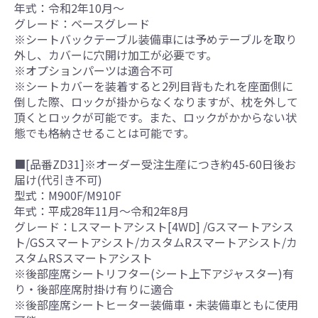
年式：令和2年10月～
グレード：ベースグレード
※シートバックテーブル装備車には予めテーブルを取り
外し、カバーに穴開け加工が必要です。
※オプションパーツは適合不可
※シートカバーを装着すると2列目背もたれを座面側に
倒した際、ロックが掛からなくなりますが、枕を外して
頂くとロックが可能です。また、ロックがかからない状
態でも格納させることは可能です。
■[品番ZD31]※オーダー受注生産につき約45-60日後お
届け(代引き不可)
型式：M900F/M910F
年式：平成28年11月～令和2年8月
グレード：Lスマートアシスト[4WD] /Gスマートアシス
ト/GSスマートアシスト/カスタムRスマートアシスト/カ
スタムRSスマートアシスト
※後部座席シートリフター(シート上下アジャスター)有
り・後部座席肘掛け有りに適合
※後部座席シートヒーター装備車・未装備車ともに使用