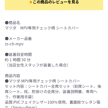
★
この商品のレビューを見る
●商品名
マツダ MPV専用チェック柄 シートカバー
●メーカー品番
zs-ch-mpv
●装着目安時間
約 1 時間 30 分
（当店女性スタッフが装着した場合）
商品内容
●マツダ MPV専用チェック柄 シートカバー
セット内容：シートカバー全席セット（前席シート、後
席シート、枕、肘掛けの全席分、装着説明書、専用ヘ
ラ、作業用手袋）
品質:PVCフェイクレザー100％使用、裏面総ウレタン張
り（5mm～8mm）