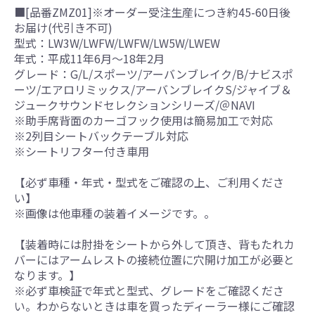
■[品番ZMZ01]※オーダー受注生産につき約45-60日後
お届け(代引き不可)
型式：LW3W/LWFW/LWFW/LW5W/LWEW
年式：平成11年6月～18年2月
グレード：G/L/スポーツ/アーバンブレイク/B/ナビスポ
ーツ/エアロリミックス/アーバンブレイクS/ジャイブ＆
ジュークサウンドセレクションシリーズ/＠NAVI
※助手席背面のカーゴフック使用は簡易加工で対応
※2列目シートバックテーブル対応
※シートリフター付き車用
【必ず車種・年式・型式をご確認の上、ご利用くださ
い】
※画像は他車種の装着イメージです。。
【装着時には肘掛をシートから外して頂き、背もたれカ
バーにはアームレストの接続位置に穴開け加工が必要と
なります。】
※必ず車検証で年式と型式、グレードをご確認くださ
い。わからないときは車を買ったディーラー様にご確認