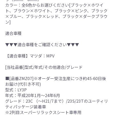
カラー：全6色からお選びください[ブラック×ホワイ
ト、ブラウン×ホワイト、ブラック×ピンク、ブラック
×ブルー、ブラック×レッド、ブラック×ダークブラウ
ン]
適合車種
▼▼▼適合車種をご確認ください▼▼▼
【適合車種】マツダ：MPV
[当社品番]型式/年式/その他適合/グレード
■[品番ZMZ07]※オーダー受注生産につき約45-60日後
お届け(代引き不可)
型式：LY3P
年式：平成20年1月～24年6月
グレード：23C （～H21/7まで）/23S/23Tのユーティリ
ティパッケージ装着車
※2列目スーパーリラックスシート車専用