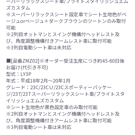
ーパーリラックスシート車/ブライトスタイリッシュエム
ズカスタム
※スーパーリラックスシート設定車でシート生地色がベ
ージュorベージュ＋ダークブラウンのツートンのみ取付
可能
※2列目オットマンとスイング機構付ヘッドレスト及
び、角度調整機構付きアームレスト車に取付可能
※3列目電動シート車は未対応
■[品番ZMZ02]※オーダー受注生産につき約45-60日後
お届け(代引き不可)
型式：LY3P
年式：平成18年2月～20年1月
グレード：23C/23CＵ/23Cスポーティーパッケー
ジ/23T/23Tスーパーリラックスシート車/ブライトスタ
イリッシュエムズカスタム
※シート生地色が黒色設定車のみ取付可能
※2列目オットマンとスイング機構付ヘッドレスト及
び、角度調整機構付きアームレスト車に取付可能
※3列目電動シート車は未対応