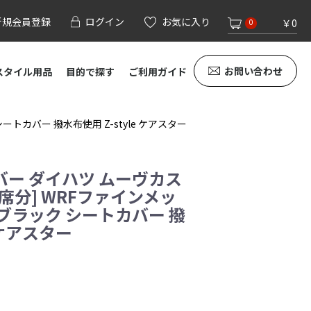
新規会員登録
ログイン
お気に入り
￥0
0
お問い合わせ
スタイル用品
目的で探す
ご利用ガイド
トカバー 撥水布使用 Z-style ケアスター
ー ダイハツ ムーヴカス
1席分] WRFファインメッ
ブラック シートカバー 撥
e ケアスター