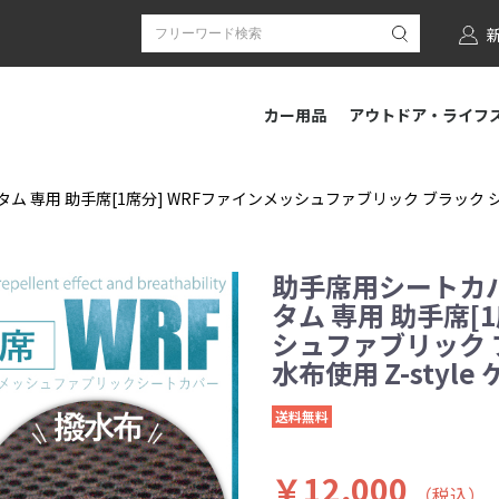
カー用品
アウトドア・ライフ
 専用 助手席[1席分] WRFファインメッシュファブリック ブラック シー
助手席用シートカバ
タム 専用 助手席[
シュファブリック 
水布使用 Z-styl
送料無料
￥12,000
（税込）