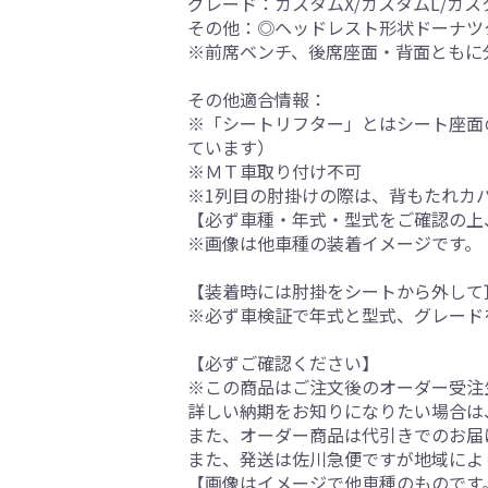
グレード：カスタムX/カスタムL/カス
その他：◎ヘッドレスト形状ドーナツ
※前席ベンチ、後席座面・背面ともに
その他適合情報：
※「シートリフター」とはシート座面
ています）
※ＭＴ車取り付け不可
※1列目の肘掛けの際は、背もたれカ
【必ず車種・年式・型式をご確認の上
※画像は他車種の装着イメージです。
【装着時には肘掛をシートから外して
※必ず車検証で年式と型式、グレード
【必ずご確認ください】
※この商品はご注文後のオーダー受注生
詳しい納期をお知りになりたい場合は
また、オーダー商品は代引きでのお届
また、発送は佐川急便ですが地域によ
【画像はイメージで他車種のものです