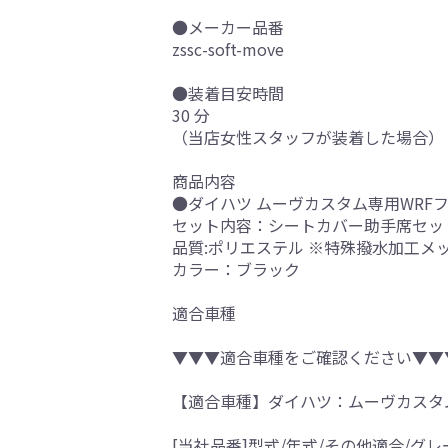
●メーカー品番
zssc-soft-move
●装着目安時間
30 分
（当店女性スタッフが装着した場合）
商品内容
●ダイハツ ムーヴカスタム専用WRF
セット内容：シートカバー助手席セッ
品質:ポリエステル ※特殊撥水加工メッ
カラー：ブラック
適合車種
▼▼▼適合車種をご確認ください▼▼
【適合車種】ダイハツ：ムーヴカスタ
[当社品番]型式/年式/その他適合/グレ