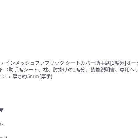
ファインメッシュファブリック シートカバー助手席[1席分]オ
ト（助手席シート、枕、肘掛けの1席分、装着説明書、専用ヘ
シュ 厚さ約5mm(厚手)
▼
ム
ード