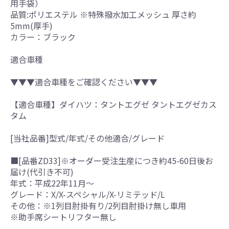
用手袋）
品質:ポリエステル ※特殊撥水加工メッシュ 厚さ約
5mm(厚手)
カラー：ブラック
適合車種
▼▼▼適合車種をご確認ください▼▼▼
【適合車種】ダイハツ：タントエグゼ タントエグゼカス
タム
[当社品番]型式/年式/その他適合/グレード
■[品番ZD33]※オーダー受注生産につき約45-60日後お
届け(代引き不可)
年式：平成22年11月～
グレード：X/X-スペシャル/X-リミテッド/L
その他：※1列目肘掛有り/2列目肘掛け無し車用
※助手席シートリフター無し