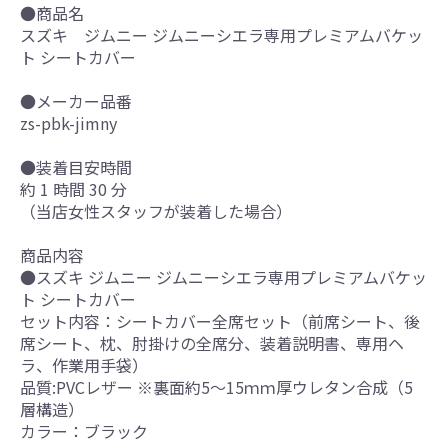
●商品名
スズキ ジムニー ジムニーシエラ専用プレミアムバケッ
ト シートカバー
●メーカー品番
zs-pbk-jimny
●装着目安時間
約 1 時間 30 分
（当店女性スタッフが装着した場合）
商品内容
●スズキ ジムニー ジムニーシエラ専用プレミアムバケッ
ト シートカバー
セット内容：シートカバー全席セット（前席シート、後
席シート、枕、肘掛けの全席分、装着説明書、専用ヘ
ラ、作業用手袋）
品質:PVCレザー ※裏面約5～15ｍｍ厚ウレタン合成（5
層構造）
カラー：ブラック