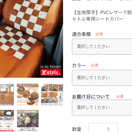
【生地厚手】PVCレザーで
ャトル専用シートカバー
適合車種
必須
カラー
必須
お届け日について
必須
数量