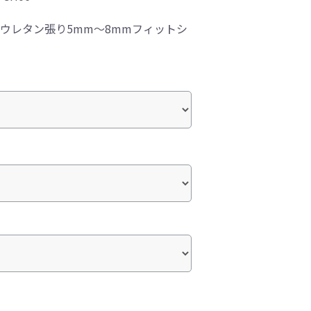
総ウレタン張り5mm～8mmフィットシ