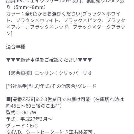
品質:PVCフェイクレザー100％使用、裏面総ウレタン張
り（5mm～8mm）
カラー：全6色からお選びください[ブラック×ホワイ
ト、ブラウン×ホワイト、ブラック×ピンク、ブラック
×ブルー、ブラック×レッド、ブラック×ダークブラウ
ン]
適合車種
▼▼▼適合車種をご確認ください▼▼▼
【適合車種】ニッサン：クリッパーリオ
[当社品番]型式/年式/その他適合/グレード
■[品番ZZ38]※2-3営業日でお届け可能（在庫切れ時は
約45日～60日後のご出荷）
型式：DR17W
年式：平成27年3月～
グレード：E/G
※4WD、シートヒーター付き車も装着可。