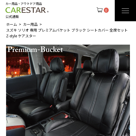
カー用品・アウトドア用品
0
公式通販
ホーム
カー用品
スズキ ソリオ 専用 プレミアムバケット ブラック シートカバー 全席セット
Z-style ケアスター