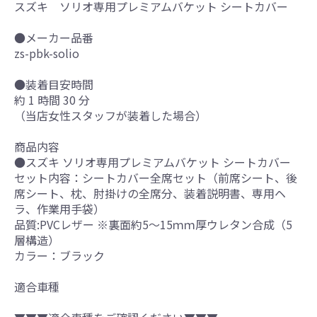
スズキ ソリオ専用プレミアムバケット シートカバー
●メーカー品番
zs-pbk-solio
●装着目安時間
約 1 時間 30 分
（当店女性スタッフが装着した場合）
商品内容
●スズキ ソリオ専用プレミアムバケット シートカバー
セット内容：シートカバー全席セット（前席シート、後
席シート、枕、肘掛けの全席分、装着説明書、専用ヘ
ラ、作業用手袋）
品質:PVCレザー ※裏面約5～15ｍｍ厚ウレタン合成（5
層構造）
カラー：ブラック
適合車種