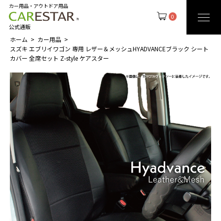
カー用品・アウトドア用品
0
公式通販
ホーム
カー用品
スズキ エブリイワゴン 専用 レザー＆メッシュHYADVANCEブラック シート
カバー 全席セット Z-style ケアスター