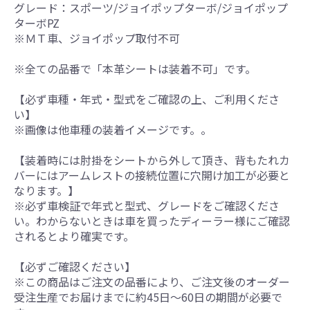
グレード：スポーツ/ジョイポップターボ/ジョイポップ
ターボPZ
※ＭＴ車、ジョイポップ取付不可
※全ての品番で「本革シートは装着不可」です。
【必ず車種・年式・型式をご確認の上、ご利用くださ
い】
※画像は他車種の装着イメージです。。
【装着時には肘掛をシートから外して頂き、背もたれカ
バーにはアームレストの接続位置に穴開け加工が必要と
なります。】
※必ず車検証で年式と型式、グレードをご確認くださ
い。わからないときは車を買ったディーラー様にご確認
されるとより確実です。
【必ずご確認ください】
※この商品はご注文の品番により、ご注文後のオーダー
受注生産でお届けまでに約45日～60日の期間が必要で