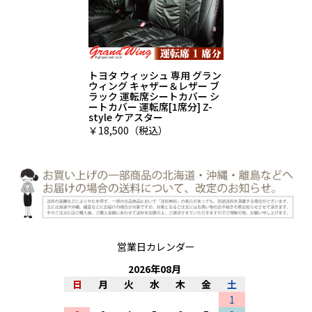
トヨタ ウィッシュ 専用 グラン
ウィング キャザー＆レザー ブ
ラック 運転席シートカバー シ
ートカバー 運転席[1席分] Z-
style ケアスター
￥18,500（税込）
営業日カレンダー
2026
年
08
月
日
月
火
水
木
金
土
1