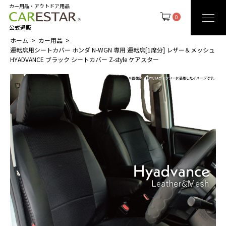
カー用品・アウトドア用品
0
公式通販
ホーム
カー用品
運転席用シートカバー ホンダ N-WGN 専用 運転席[1席分] レザー＆メッシュ
HYADVANCE ブラック シートカバー Z-style ケアスター