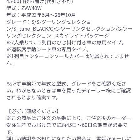
45-60日後お届け(代引き不可)
型式：ZVW40W
年式：平成23年5月～26年10月
グレード：S/S-ツーリングセレクショ
ン/S_tune_BLACK/G/G-ツーリングセレクション/G-ツー
リングセレクション_スカイライトパッケージ
※7人乗りで、2列目のひじ掛け付き車の専用タイプ。
※運転席手動シート車の専用タイプ。
※1列目センターコンソールカバーは付属されていませ
ん。
※必ず車検証で年式と型式、グレードをご確認くださ
い。わからないときは車を買ったディーラー様にご確認
されるとより確実です。
【必ずご確認ください】
※この商品はご注文の品番により、ご注文後のオーダー
受注生産でお届けまでに約45日～60日の期間が必要で
す。
詳しい納期をお知りになりたい場合は、電話かメールに