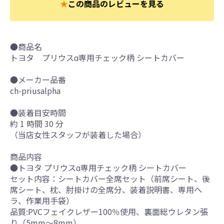
★
この商品のレビューを見る
●商品名
トヨタ プリウスα専用チェック柄 シートカバー
●メーカー品番
ch-priusalpha
●装着目安時間
約 1 時間 30 分
（当店女性スタッフが装着した場合）
商品内容
●トヨタ プリウスα専用チェック柄 シートカバー
セット内容：シートカバー全席セット（前席シート、後
席シート、枕、肘掛けの全席分、装着説明書、専用ヘ
ラ、作業用手袋）
品質:PVCフェイクレザー100％使用、裏面総ウレタン張
り（5mm～8mm）