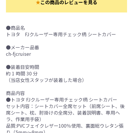
★
この商品のレビューを見る
●商品名
トヨタ FJクルーザー専用チェック柄 シートカバー
●メーカー品番
ch-fjcruiser
●装着目安時間
約 1 時間 30 分
（当店女性スタッフが装着した場合）
商品内容
●トヨタ FJクルーザー専用チェック柄 シートカバー
セット内容：シートカバー全席セット（前席シート、後
席シート、枕、肘掛けの全席分、装着説明書、専用ヘ
ラ、作業用手袋）
品質:PVCフェイクレザー100％使用、裏面総ウレタン張
り（5mm～8mm）