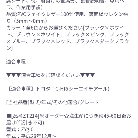
席シート、枕、肘掛けの全席分、装着説明書、専用ヘ
ラ、作業用手袋）
品質:PVCフェイクレザー100％使用、裏面総ウレタン張
り（5mm～8mm）
カラー：全6色からお選びください[ブラック×ホワイ
ト、ブラウン×ホワイト、ブラック×ピンク、ブラック
×ブルー、ブラック×レッド、ブラック×ダークブラウ
ン]
適合車種
▼▼▼適合車種をご確認ください▼▼▼
【適合車種】トヨタ：C-HR(シーエイチアール)
[当社品番]型式/年式/その他適合/グレード
■[品番ZT214]※オーダー受注生産につき約45-60日後お
届け(代引き不可)
型式：ZYgl0
年式：平成28年12月～