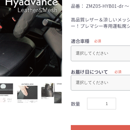
品番：
ZMZ05-HYB01-dr ～
高品質レザー＆涼しいメッ
ー！プレマシー専用運転席
適合車種
必須
お届け日について
必須
数量