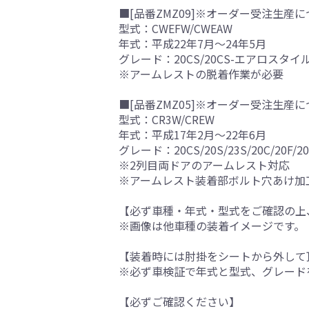
■[品番ZMZ09]※オーダー受注生産に
型式：CWEFW/CWEAW
年式：平成22年7月～24年5月
グレード：20CS/20CS-エアロスタイ
※アームレストの脱着作業が必要
■[品番ZMZ05]※オーダー受注生産に
型式：CR3W/CREW
年式：平成17年2月～22年6月
グレード：20CS/20S/23S/20C/20F/2
※2列目両ドアのアームレスト対応
※アームレスト装着部ボルト穴あけ加
【必ず車種・年式・型式をご確認の上
※画像は他車種の装着イメージです。
【装着時には肘掛をシートから外して
※必ず車検証で年式と型式、グレード
【必ずご確認ください】