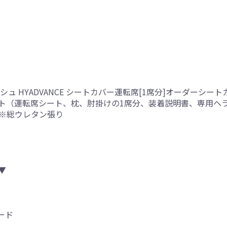
ュ HYADVANCE シートカバー運転席[1席分]オーダーシート
ト（運転席シート、枕、肘掛けの1席分、装着説明書、専用ヘ
側※総ウレタン張り
▼
ード