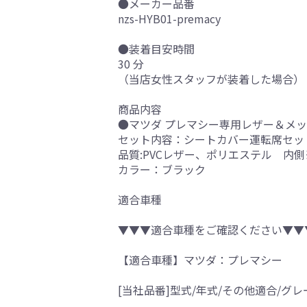
●メーカー品番
nzs-HYB01-premacy
●装着目安時間
30 分
（当店女性スタッフが装着した場合）
商品内容
●マツダ プレマシー専用レザー＆メッシ
セット内容：シートカバー運転席セッ
品質:PVCレザー、ポリエステル 内
カラー：ブラック
適合車種
▼▼▼適合車種をご確認ください▼▼
【適合車種】マツダ：プレマシー
[当社品番]型式/年式/その他適合/グレ