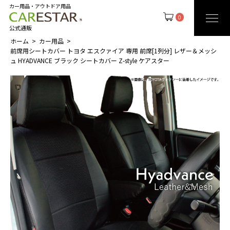
カー用品・アウトドア用品
0
公式通販
ホーム
カー用品
前席用シートカバー トヨタ エスクァイア 専用 前席[1列分] レザー＆メッシ
ュ HYADVANCE ブラック シートカバー Z-style ケアスター