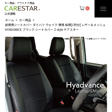
カー用品・アウトドア用品
0
公式通販
ホーム
カー用品
前席用シートカバー ダイハツ ウェイク 専用 前席[1列分] レザー＆メッシュ
HYADVANCE ブラック シートカバー Z-style ケアスター