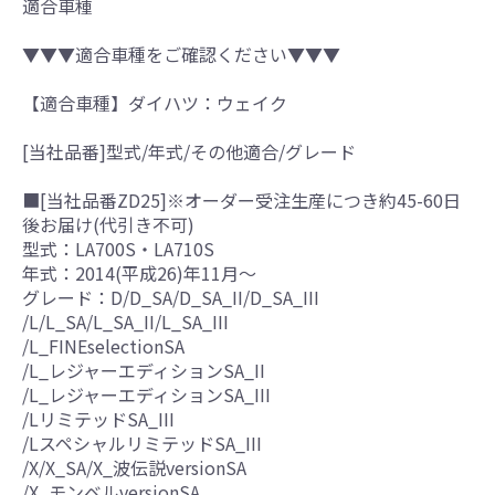
適合車種
▼▼▼適合車種をご確認ください▼▼▼
【適合車種】ダイハツ：ウェイク
[当社品番]型式/年式/その他適合/グレード
■[当社品番ZD25]※オーダー受注生産につき約45-60日
後お届け(代引き不可)
型式：LA700S・LA710S
年式：2014(平成26)年11月～
グレード：D/D_SA/D_SA_II/D_SA_III
/L/L_SA/L_SA_II/L_SA_III
/L_FINEselectionSA
/L_レジャーエディションSA_II
/L_レジャーエディションSA_III
/LリミテッドSA_III
/LスペシャルリミテッドSA_III
/X/X_SA/X_波伝説versionSA
/X_モンベルversionSA