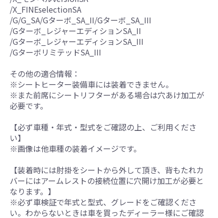
/X_FINEselectionSA
/G/G_SA/Gターボ_SA_II/Gターボ_SA_III
/Gターボ_レジャーエディションSA_II
/Gターボ_レジャーエディションSA_III
/GターボリミテッドSA_III
その他の適合情報：
※シートヒーター装備車には装着できません。
※また前席にシートリフターがある場合は穴あけ加工が
必要です。
【必ず車種・年式・型式をご確認の上、ご利用くださ
い】
※画像は他車種の装着イメージです。
【装着時には肘掛をシートから外して頂き、背もたれカ
バーにはアームレストの接続位置に穴開け加工が必要と
なります。】
※必ず車検証で年式と型式、グレードをご確認くださ
い。わからないときは車を買ったディーラー様にご確認