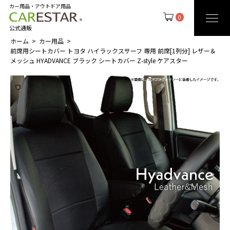
カー用品・アウトドア用品
0
公式通販
ホーム
カー用品
前席用シートカバー トヨタ ハイラックスサーフ 専用 前席[1列分] レザー＆
メッシュ HYADVANCE ブラック シートカバー Z-style ケアスター