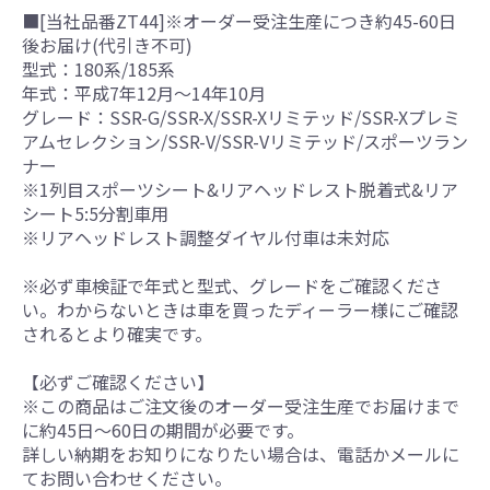
■[当社品番ZT44]※オーダー受注生産につき約45-60日
後お届け(代引き不可)
型式：180系/185系
年式：平成7年12月～14年10月
グレード：SSR-G/SSR-X/SSR-Xリミテッド/SSR-Xプレミ
アムセレクション/SSR-V/SSR-Vリミテッド/スポーツラン
ナー
※1列目スポーツシート&リアヘッドレスト脱着式&リア
シート5:5分割車用
※リアヘッドレスト調整ダイヤル付車は未対応
※必ず車検証で年式と型式、グレードをご確認くださ
い。わからないときは車を買ったディーラー様にご確認
されるとより確実です。
【必ずご確認ください】
※この商品はご注文後のオーダー受注生産でお届けまで
に約45日～60日の期間が必要です。
詳しい納期をお知りになりたい場合は、電話かメールに
てお問い合わせください。