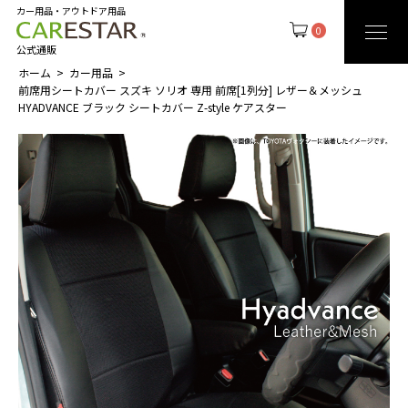
カー用品・アウトドア用品
0
公式通販
ホーム
カー用品
前席用シートカバー スズキ ソリオ 専用 前席[1列分] レザー＆メッシュ
HYADVANCE ブラック シートカバー Z-style ケアスター