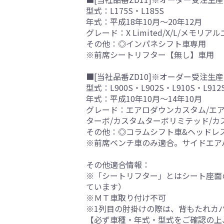
型式：L175S・L185S
年式：平成18年10月～20年12月
グレード：X Limited/X/L/メモリ
その他：◎インパネシフト車専用
※前席シートリフター【無し】車用
■[当社品番ZD10]※オーダー受注生産
型式：L900S・L902S・L910S・L912
年式：平成10年10月～14年10月
グレード：エアロダウンカスタム/エア
ターボ/カスタムターボリミテッド/カ
その他：◎コラムシフト車&ヘッドレ
※前席ベンチ車のみ適合。サイドエア
その他適合情報：
※「シートリフター」とはシート座面
ています）
※ＭＴ車取り付け不可
※1列目の肘掛けの際は、背もたれカ
【必ず車種・年式・型式をご確認の上