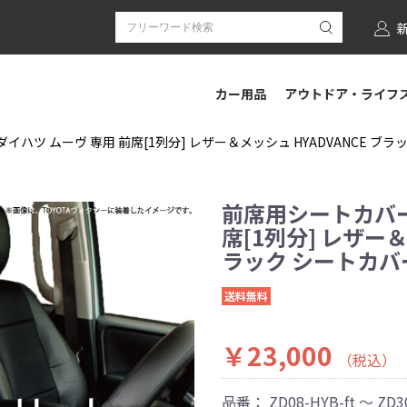
カー用品
アウトドア・ライフ
ハツ ムーヴ 専用 前席[1列分] レザー＆メッシュ HYADVANCE ブラック
前席用シートカバー
席[1列分] レザー＆
ラック シートカバー 
送料無料
￥23,000
（税込）
品番：
ZD08-HYB-ft ～ ZD3