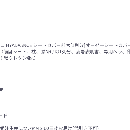
HYADVANCE シートカバー前席[1列分]オーダーシートカバ
（前席シート、枕、肘掛けの1列分、装着説明書、専用ヘラ、
側※総ウレタン張り
▼
ード
受注生産につき約45-60日後お届け(代引き不可)