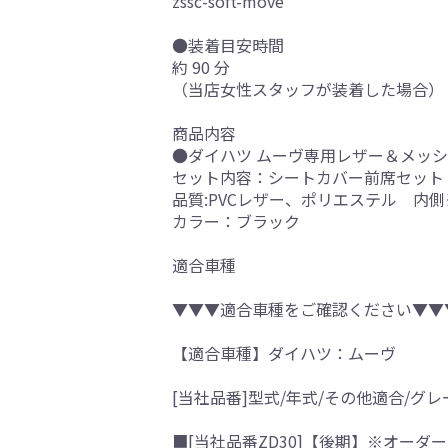
zssc-soft-move
●装着目安時間
約 90 分
（当店女性スタッフが装着した場合）
商品内容
●ダイハツ ムーヴ専用レザー＆メッシュ 
セット内容：シートカバー前席セット
品質:PVCレザー、ポリエステル 内
カラー：ブラック
適合車種
▼▼▼適合車種をご確認ください▼▼
【適合車種】ダイハツ：ムーヴ
[当社品番]型式/年式/その他適合/グレ
■[当社品番ZD30]【後期】※オーダー