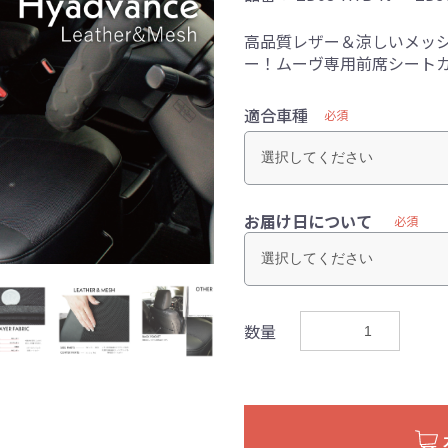
高品質レザー＆涼しいメッ
ー！ムーヴ専用前席シート
適合車種
必須
お届け日について
必須
数量