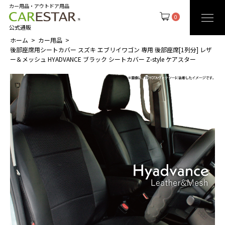
カー用品・アウトドア用品
0
公式通販
ホーム
カー用品
後部座席用シートカバー スズキ エブリイワゴン 専用 後部座席[1列分] レザ
ー＆メッシュ HYADVANCE ブラック シートカバー Z-style ケアスター