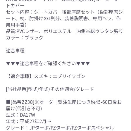
トカバー
セット内容：シートカバー後部座席セット（後部座席シ
ート、枕、肘掛けの1列分、装着説明書、専用ヘラ、作
業用手袋）
品質:PVCレザー、ポリエステル 内側※総ウレタン張り
カラー：ブラック
適合車種
▼▼▼適合車種をご確認ください▼▼▼
【適合車種】スズキ：エブリイワゴン
[当社品番]型式/年式/その他適合/グレード
■[品番ZZ38]※オーダー受注生産につき約45-60日後お
届け(代引き不可)
型式：DA17W
年式：平成27年2月～
グレード：JPターボ/PZターボ/PZターボスペシャル