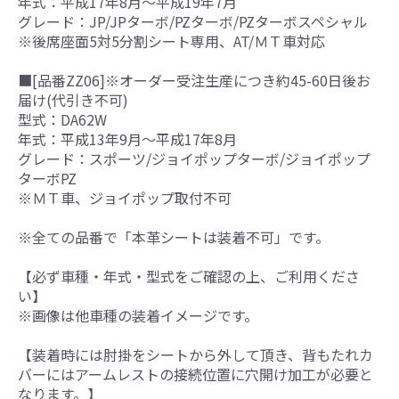
年式：平成17年8月～平成19年7月
グレード：JP/JPターボ/PZターボ/PZターボスペシャル
※後席座面5対5分割シート専用、AT/ＭＴ車対応
■[品番ZZ06]※オーダー受注生産につき約45-60日後お
届け(代引き不可)
型式：DA62W
年式：平成13年9月～平成17年8月
グレード：スポーツ/ジョイポップターボ/ジョイポップ
ターボPZ
※ＭＴ車、ジョイポップ取付不可
※全ての品番で「本革シートは装着不可」です。
【必ず車種・年式・型式をご確認の上、ご利用くださ
い】
※画像は他車種の装着イメージです。
【装着時には肘掛をシートから外して頂き、背もたれカ
バーにはアームレストの接続位置に穴開け加工が必要と
なります。】