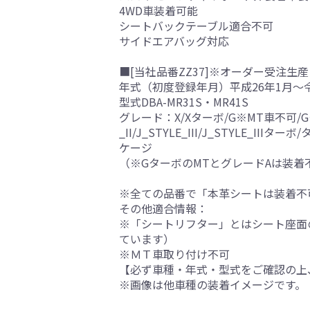
4WD車装着可能
シートバックテーブル適合不可
サイドエアバッグ対応
■[当社品番ZZ37]※オーダー受注生産
年式（初度登録年月）平成26年1月～
型式DBA-MR31S・MR41S
グレード：X/Xターボ/G※MT車不可/Gターボ
_II/J_STYLE_III/J_STYL
ケージ
（※GターボのMTとグレードAは装着
※全ての品番で「本革シートは装着不
その他適合情報：
※「シートリフター」とはシート座面
ています）
※ＭＴ車取り付け不可
【必ず車種・年式・型式をご確認の上
※画像は他車種の装着イメージです。