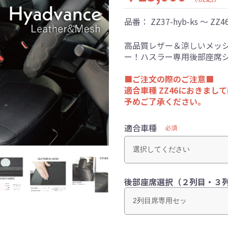
品番：
ZZ37-hyb-ks ～ ZZ46
高品質レザー＆涼しいメッ
ー！ハスラー専用後部座席
■ご注文の際のご注意■
適合車種 ZZ46におきまし
予めご了承ください。
適合車種
必須
後部座席選択（２列目・３