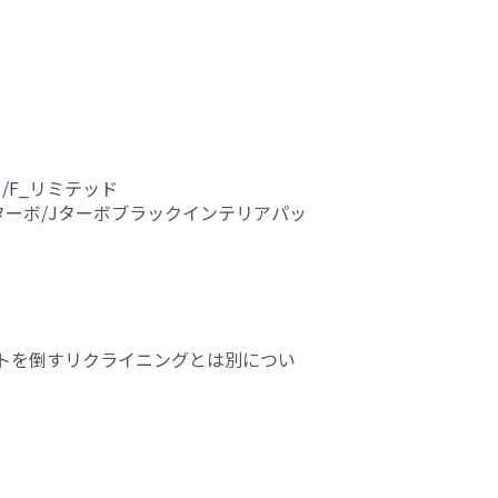
ッド/F_リミテッド
ージ/Jターボ/Jターボブラックインテリアパッ
トを倒すリクライニングとは別につい