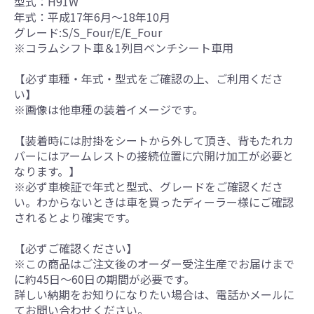
型式：H91W
年式：平成17年6月～18年10月
グレード:S/S_Four/E/E_Four
※コラムシフト車＆1列目ベンチシート車用
【必ず車種・年式・型式をご確認の上、ご利用くださ
い】
※画像は他車種の装着イメージです。
【装着時には肘掛をシートから外して頂き、背もたれカ
バーにはアームレストの接続位置に穴開け加工が必要と
なります。】
※必ず車検証で年式と型式、グレードをご確認くださ
い。わからないときは車を買ったディーラー様にご確認
されるとより確実です。
【必ずご確認ください】
※この商品はご注文後のオーダー受注生産でお届けまで
に約45日～60日の期間が必要です。
詳しい納期をお知りになりたい場合は、電話かメールに
てお問い合わせください。