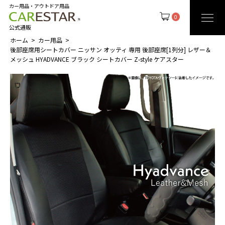
カー用品・アウトドア用品
0
公式通販
ホーム
カー用品
後部座席用シートカバー ニッサン オッティ 専用 後部座席[1列分] レザー＆
メッシュ HYADVANCE ブラック シートカバー Z-style ケアスター