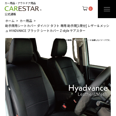
カー用品・アウトドア用品
0
公式通販
ホーム
カー用品
助手席用シートカバー ダイハツ タフト 専用 助手席[1席分] レザー＆メッシ
ュ HYADVANCE ブラック シートカバー Z-style ケアスター