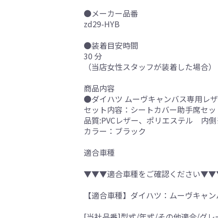
●メーカー品番
zd29-HYB
●装着目安時間
30 分
（当店女性スタッフが装着した場合）
商品内容
●ダイハツ ムーヴキャンバス専用レザー
セット内容：シートカバー助手席セッ
品質:PVCレザー、ポリエステル 内
カラー：ブラック
適合車種
▼▼▼適合車種をご確認ください▼▼
【適合車種】ダイハツ：ムーヴキャン
[当社品番]型式/年式/その他適合/グレ