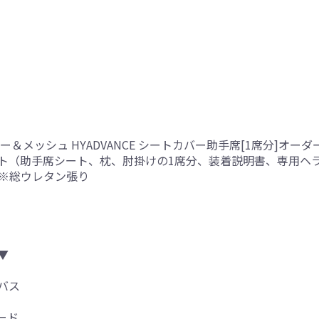
＆メッシュ HYADVANCE シートカバー助手席[1席分]オー
ト（助手席シート、枕、肘掛けの1席分、装着説明書、専用ヘ
側※総ウレタン張り
▼
バス
ード